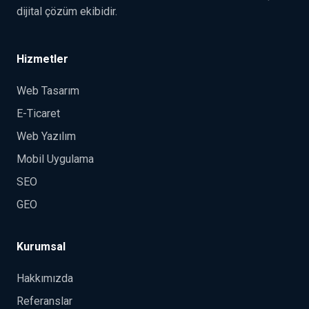
Alivre; Bursa merkezli web tasarım, e-ticaret, özel
yazılım, SEO/GEO ve mobil uygulama çözümleri geliştiren
dijital çözüm ekibidir.
Hizmetler
Web Tasarım
E-Ticaret
Web Yazılım
Mobil Uygulama
SEO
GEO
Kurumsal