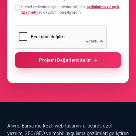
Kişisel verilerimin işlenmesine yönelik
aydınlatma ve açık
rıza metni
'ni okudum, onaylıyorum.
Projemi Değerlendirelim →