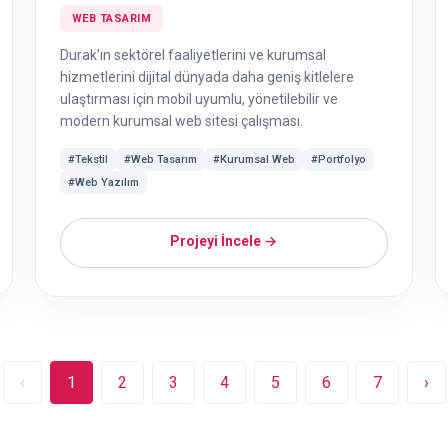
WEB TASARIM
Durak'ın sektörel faaliyetlerini ve kurumsal
hizmetlerini dijital dünyada daha geniş kitlelere
ulaştırması için mobil uyumlu, yönetilebilir ve
modern kurumsal web sitesi çalışması.
#Tekstil
#Web Tasarım
#Kurumsal Web
#Portfolyo
#Web Yazılım
Projeyi İncele →
‹
1
2
3
4
5
6
7
›