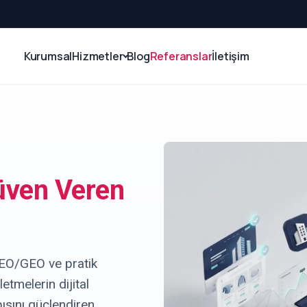
Kurumsal
Hizmetler
Blog
Referanslar
İletişim
ven Veren
 SEO/GEO ve pratik
letmelerin dijital
pısını güçlendiren