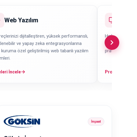
Web Yazılım
Pratik
reçlerinizi dijitalleştiren, yüksek performanslı,
Hızlı yayına alın
lenebilir ve yapay zeka entegrasyonlarına
uyumlu ve mobil 
, kuruma özel geliştirilmiş web tabanlı yazılım
pratik kurumsal 
leri.
→
leri İncele
Projeleri İncele
İnşaat