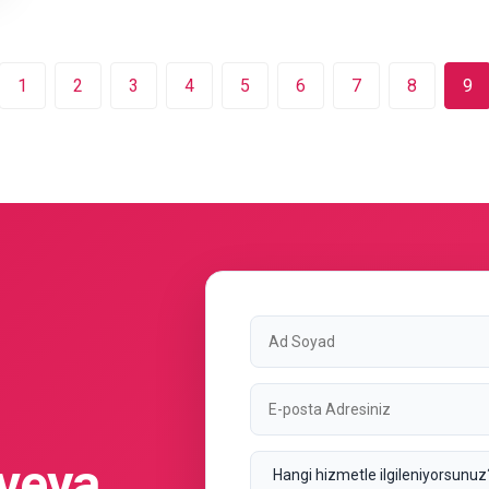
1
2
3
4
5
6
7
8
9
 veya