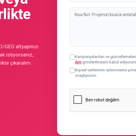
rlikte
O/GEO altyapınızı
k istiyorsanız,
Kampanyalardan ve güncellemelerd
likte çıkaralım.
ileti
gönderilmesini kabul ediyorum
Kişisel verilerimin işlenmesine yön
onaylıyorum.