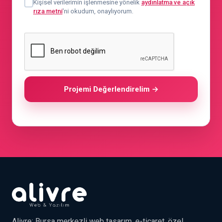
Kişisel verilerimin işlenmesine yönelik
aydınlatma ve açık
rıza metni
'ni okudum, onaylıyorum.
Projemi Değerlendirelim →
Alivre; Bursa merkezli web tasarım, e-ticaret, özel